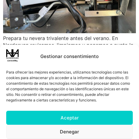
Prepara tu nevera trivalente antes del verano. En
Nordesvan revisamos, limpiamos y ponemos a punto la
nevera de tu caravana, autocaravana o camper para
Gestionar consentimiento
que enfríe correctamente.
Para ofrecer las mejores experiencias, utilizamos tecnologías como las
cookies para almacenar y/o acceder a la información del dispositivo. El
CARAVANING EN GALICIA – TALLER DE VAN VAN GO
consentimiento de estas tecnologías nos permitirá procesar datos como
el comportamiento de navegación o las identificaciones únicas en este
Expertos en venta, reparaciones de vehículos de camping,
sitio. No consentir o retirar el consentimiento, puede afectar
negativamente a ciertas características y funciones.
instalación y venta de accesorios para caravanas y
autocaravanas. ¡Visítanos en A Coruña!
Aceptar
Dirección:
Lugar Raxás, 17A – 15165 Bergondo (A
Coruña) |
Teléfonos:
881 821 124
–
621 264 002
|
E-mail:
Denegar
recepcion@vanvango.es